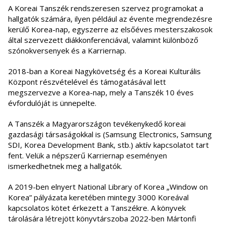
A Koreai Tanszék rendszeresen szervez programokat a
hallgatók számára, ilyen például az évente megrendezésre
kerülő Korea-nap, egyszerre az elsőéves mesterszakosok
által szervezett diákkonferenciával, valamint különböző
szónokversenyek és a Karriernap.
2018-ban a Koreai Nagykövetség és a Koreai Kulturális
Központ részvételével és támogatásával lett
megszervezve a Korea-nap, mely a Tanszék 10 éves
évfordulóját is ünnepelte.
A Tanszék a Magyarországon tevékenykedő koreai
gazdasági társaságokkal is (Samsung Electronics, Samsung
SDI, Korea Development Bank, stb.) aktív kapcsolatot tart
fent. Velük a népszerű Karriernap eseményen
ismerkedhetnek meg a hallgatók.
A 2019-ben elnyert National Library of Korea „Window on
Korea” pályázata keretében mintegy 3000 Koreával
kapcsolatos kötet érkezett a Tanszékre. A könyvek
tárolására létrejött könyvtárszoba 2022-ben Mártonfi