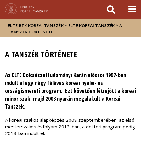
Események
ELTE a
Hírek
sajtóban
>
>
ELTE BTK KOREAI TANSZÉK
ELTE KOREAI TANSZÉK
A
TANSZÉK TÖRTÉNETE
A TANSZÉK TÖRTÉNETE
Az ELTE Bölcsészettudományi Karán először 1997-ben
indult el egy négy féléves koreai nyelvi- és
országismereti program. Ezt követően létrejött a koreai
minor szak, majd 2008 nyarán megalakult a Koreai
Tanszék.
A koreai szakos alapképzés 2008 szeptemberében, az első
mesterszakos évfolyam 2013-ban, a doktori program pedig
2018-ban indult el.