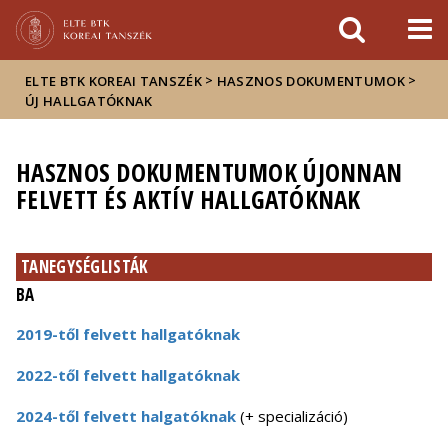
Események
ELTE a
Hírek
sajtóban
>
>
ELTE BTK KOREAI TANSZÉK
HASZNOS DOKUMENTUMOK
ÚJ HALLGATÓKNAK
HASZNOS DOKUMENTUMOK ÚJONNAN
FELVETT ÉS AKTÍV HALLGATÓKNAK
TANEGYSÉGLISTÁK
BA
2019-től felvett hallgatóknak
2022-től felvett hallgatóknak
2024-től felvett halgatóknak
(+ specializáció)