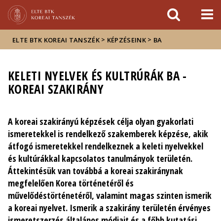
Események
ELTE a
Hírek
sajtóban
>
>
ELTE BTK KOREAI TANSZÉK
KÉPZÉSEINK
BA
KELETI NYELVEK ÉS KULTRÚRÁK BA -
KOREAI SZAKIRÁNY
A koreai szakirányú képzések célja olyan gyakorlati
ismeretekkel is rendelkező szakemberek képzése, akik
átfogó ismeretekkel rendelkeznek a keleti nyelvekkel
és kultúrákkal kapcsolatos tanulmányok területén.
Áttekintésük van továbbá a koreai szakiránynak
megfelelően Korea történetéről és
művelődéstörténetéről, valamint magas szinten ismerik
a koreai nyelvet. Ismerik a szakirány területén érvényes
ismeretszerzés általános módjait és a főbb kutatási