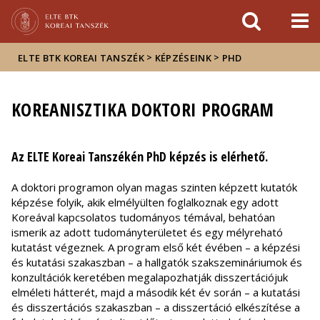
Események
ELTE a
Hírek
sajtóban
>
>
ELTE BTK KOREAI TANSZÉK
KÉPZÉSEINK
PHD
KOREANISZTIKA DOKTORI PROGRAM
Az ELTE Koreai Tanszékén PhD képzés is elérhető.
A doktori programon olyan magas szinten képzett kutatók
képzése folyik, akik elmélyülten foglalkoznak egy adott
Koreával kapcsolatos tudományos témával, behatóan
ismerik az adott tudományterületet és egy mélyreható
kutatást végeznek. A program első két évében – a képzési
és kutatási szakaszban – a hallgatók szakszemináriumok és
konzultációk keretében megalapozhatják disszertációjuk
elméleti hátterét, majd a második két év során – a kutatási
és disszertációs szakaszban – a disszertáció elkészítése a