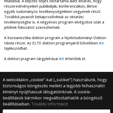
feladatuk. A képzés teljes időtartama alatt elvárás, hogy
részeredményeiket publikálják, konferenciákon, illetve
egyéb tudományos tevékenységekben vegyenek részt.
Továbbá javasolt bekapcsolódniuk az oktatási
tevékenységbe is. A négyéves program elvégzése után a
jelöltek fokozatot szerezhetnek.
A Koreanisztika doktori program a Nyelvtudományi Doktori
Iskola része. Az ELTE doktori programjairól bővebben
itt
tájékozódhat.
A doktori pragram tárgyleírásai
itt
érhetőek el.
A weboldalon „cookie”-kat („sütiket”) használunk, hogy
biztonságos böngészés mellett a legjobb felhasználói
© 2025 Eötvös Loránd Tudományegyetem
élményt nyújthassuk látogatóinknak. A cookie-
Minden jog fenntartva.
beállítások bármikor megváltoztathatók a böngésző
1053 Budapest, Egyetem tér 1–3.
Központi telefonszám: +36 1 411 6500
beállításaiban.
További információ
Webfejlesztés: