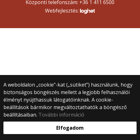
Központi telefonszám: +36 1 411 6500
Webfejlesztés:
A weboldalon „cookie”-kat („sütiket”) használunk, hogy
biztonságos böngészés mellett a legjobb felhasználói
élményt nyújthassuk látogatóinknak. A cookie-
beállítások bármikor megváltoztathatók a böngésző
beállításaiban.
További információ
Elfogadom