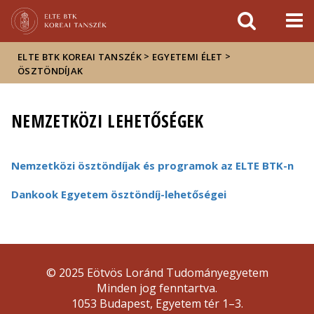
Események
ELTE a
Hírek
sajtóban
>
>
ELTE BTK KOREAI TANSZÉK
EGYETEMI ÉLET
ÖSZTÖNDÍJAK
NEMZETKÖZI LEHETŐSÉGEK
Nemzetközi ösztöndíjak és programok az ELTE BTK-n
Dankook Egyetem ösztöndíj-lehetőségei
© 2025 Eötvös Loránd Tudományegyetem
Minden jog fenntartva.
1053 Budapest, Egyetem tér 1–3.