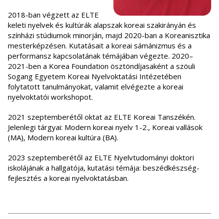
2018-ban végzett az ELTE
keleti nyelvek és kultúrák alapszak koreai szakirányán és
színházi stúdiumok minorján, majd 2020-ban a Koreanisztika
mesterképzésen. Kutatásait a koreai sámánizmus és a
performansz kapcsolatának témájában végezte. 2020–
2021-ben a Korea Foundation ösztöndíjasaként a szöuli
Sogang Egyetem Koreai Nyelvoktatási Intézetében
folytatott tanulmányokat, valamit elvégezte a koreai
nyelvoktatói workshopot.
2021 szeptemberétől oktat az ELTE Koreai Tanszékén.
Jelenlegi tárgyai: Modern koreai nyelv 1-2., Koreai vallások
(MA), Modern koreai kultúra (BA).
2023 szeptemberétől az ELTE Nyelvtudományi doktori
iskolájának a hallgatója, kutatási témája: beszédkészség-
fejlesztés a koreai nyelvoktatásban.