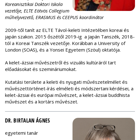
Koreanisztikai Doktori Iskola
vezetője, ELTE Eötvös Collegium
műhelyvezető, ERASMUS és CEEPUS koordinátor
2009-től tanít az ELTE Távol-keleti Intézetében koreai és
japán szakon. 2015 őszétől 2019-ig a Japán Tanszék, 2018-
tól a Koreai Tanszék vezetője. Korábban a University of
London (SOAS), és a Yonsei Egyetem (Szöul) oktatója.
A kelet-ázsiai művészetről és vizuális kultúráról tart
előadásokat és szemináriumokat.
Kutatási területe a keleti és nyugati művészetelmélet és
művészettörténet-írás elméleti és módszertani kérdései, a
kelet-ázsiai és európai művészet, a kelet-ázsiai buddhista
művészet és a kortárs művészet.
DR. BIRTALAN ÁGNES
egyetemi tanár