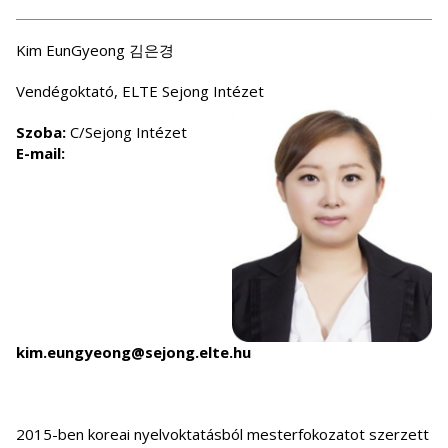
Kim EunGyeong 김은경
Vendégoktató, ELTE Sejong Intézet
Szoba:
C/Sejong Intézet
E-mail:
kim.eungyeong@sejong.elte.hu
2015-ben koreai nyelvoktatásból mesterfokozatot szerzett