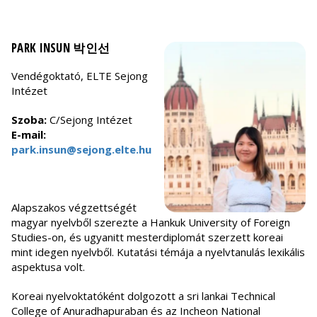
PARK INSUN 박인선
Vendégoktató, ELTE Sejong
Intézet
Szoba:
C/Sejong Intézet
E-mail:
park.insun@sejong.elte.hu
Alapszakos végzettségét
magyar nyelvből szerezte a Hankuk University of Foreign
Studies-on, és ugyanitt mesterdiplomát szerzett koreai
mint idegen nyelvből. Kutatási témája a nyelvtanulás lexikális
aspektusa volt.
Koreai nyelvoktatóként dolgozott a sri lankai Technical
College of Anuradhapuraban és az Incheon National