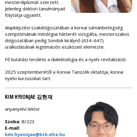
mesterdiplomát szerzett.
Jelenleg doktori tanulmányait
folytatja ugyanitt.
Alapképzési szakdolgozatában a koreai sámánbetegség
szimptómáinak mitológiai hátterét vizsgálta, mesterszakos
dolgozatában pedig Sondok királynő (634–647)
uralkodásának legitimációs eszközeit elemezte.
Fő kutatási területe a dialektológia és a nyelv revitalizáció.
2025 szeptemberétől a Koreai Tanszék oktatója, koreai
nyelvi kurzusokat tart.
KIM HYEONJAE 김현재
anyanyelvi lektor
Szoba:
B/223
E-mail:
kim.hyeonjae@btk.elte.hu