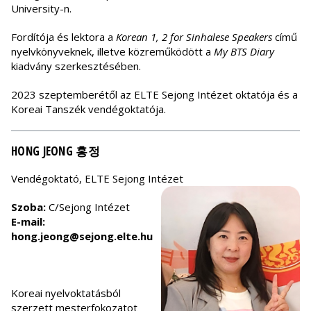
University-n.
Fordítója és lektora a
Korean 1, 2 for Sinhalese Speakers
című
nyelvkönyveknek, illetve közreműködött a
My BTS Diary
kiadvány szerkesztésében.
2023 szeptemberétől az ELTE Sejong Intézet oktatója és a
Koreai Tanszék vendégoktatója.
HONG JEONG 홍정
Vendégoktató, ELTE Sejong Intézet
Szoba:
C/Sejong Intézet
E-mail:
hong.jeong@sejong.elte.hu
Koreai nyelvoktatásból
szerzett mesterfokozatot