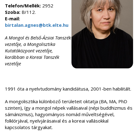
Telefon/Mellék:
2952
Szoba:
B/112.
E-mail:
birtalan.agnes@btk.elte.hu
A Mongol és Belső-Ázsiai Tanszék
vezetője, a Mongolisztika
Kutatóközpont vezetője,
korábban a Koreai Tanszék
vezetője
1991 óta a nyelvtudomány kandidátusa, 2001-ben habilitált.
A mongolisztika különböző területeit oktatja (BA, MA, PhD
szinten), így a mongol népek vallásaival (népi buddhizmus és
sámánizmus), hagyományos nomád műveltségével,
folklórjával, nyelvjárásaival és a koreai vallásokkal
kapcsolatos tárgyakat.