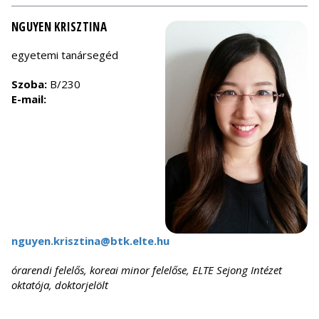
NGUYEN KRISZTINA
egyetemi tanársegéd
Szoba:
B/230
E-mail:
nguyen.krisztina@btk.elte.hu
órarendi felelős, koreai minor felelőse, ELTE Sejong Intézet
oktatója, doktorjelölt