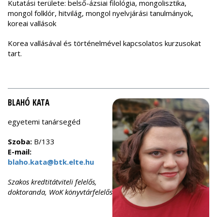
Kutatási területe: belső-ázsiai filológia, mongolisztika,
mongol folklór, hitvilág, mongol nyelvjárási tanulmányok,
koreai vallások
Korea vallásával és történelmével kapcsolatos kurzusokat
tart.
BLAHÓ KATA
egyetemi tanársegéd
Szoba:
B/133
E-mail:
blaho.kata@btk.elte.hu
Szakos kredtitátviteli felelős,
doktoranda, WoK könyvtárfelelős