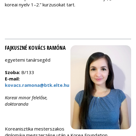
koreai nyelv 1–2.” kurzusokat tart.
FAJKUSZNÉ KOVÁCS RAMÓNA
egyetemi tanársegéd
Szoba:
B/133
E-mail:
kovacs.ramona@btk.elte.hu
Koreai minor felelőse,
doktoranda
Koreanisztika mesterszakos
diplomája megszerzése után a Korea Foundation