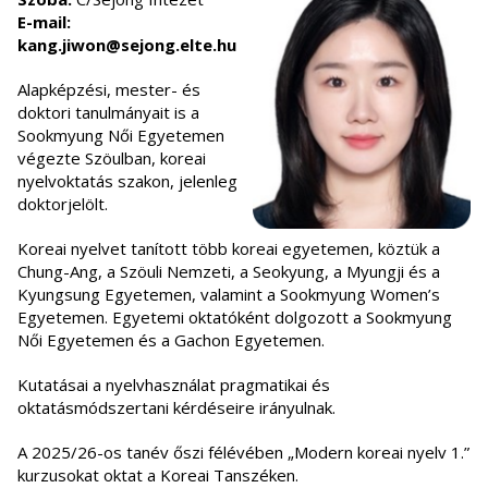
E-mail:
kang.jiwon@sejong.elte.hu
Alapképzési, mester- és
doktori tanulmányait is a
Sookmyung Női Egyetemen
végezte Szöulban, koreai
nyelvoktatás szakon, jelenleg
doktorjelölt.
Koreai nyelvet tanított több koreai egyetemen, köztük a
Chung-Ang, a Szöuli Nemzeti, a Seokyung, a Myungji és a
Kyungsung Egyetemen, valamint a Sookmyung Women’s
Egyetemen. Egyetemi oktatóként dolgozott a Sookmyung
Női Egyetemen és a Gachon Egyetemen.
Kutatásai a nyelvhasználat pragmatikai és
oktatásmódszertani kérdéseire irányulnak.
A 2025/26-os tanév őszi félévében „Modern koreai nyelv 1.”
kurzusokat oktat a Koreai Tanszéken.