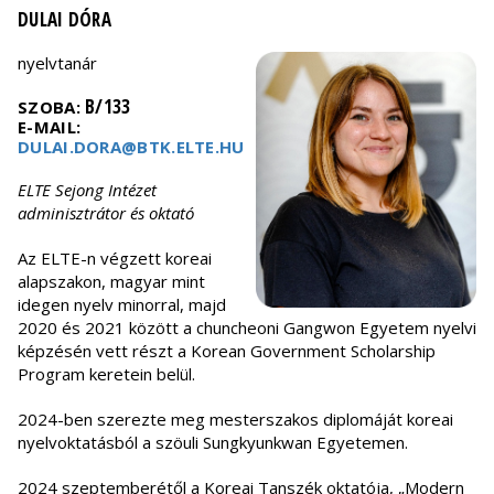
DULAI DÓRA
nyelvtanár
B/133
SZOBA:
E-MAIL:
DULAI.DORA@BTK.ELTE.HU
ELTE Sejong Intézet
adminisztrátor és oktató
Az ELTE-n végzett koreai
alapszakon, magyar mint
idegen nyelv minorral, majd
2020 és 2021 között a chuncheoni Gangwon Egyetem nyelvi
képzésén vett részt a Korean Government Scholarship
Program keretein belül.
2024-ben szerezte meg mesterszakos diplomáját koreai
nyelvoktatásból a szöuli Sungkyunkwan Egyetemen.
2024 szeptemberétől a Koreai Tanszék oktatója, „Modern