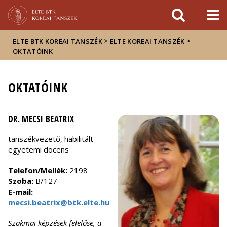
Események
ELTE a
Hírek
sajtóban
>
>
ELTE BTK KOREAI TANSZÉK
ELTE KOREAI TANSZÉK
OKTATÓINK
OKTATÓINK
DR. MECSI BEATRIX
tanszékvezető, habilitált
egyetemi docens
Telefon/Mellék:
2198
Szoba:
B/127
E-mail:
mecsi.beatrix@btk.elte.hu
Szakmai képzések felelőse, a