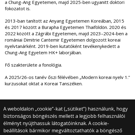
a Chung-Ang Egyetemen, majd 2025-ben ugyanitt doktori
fokozatot is.
2013-ban tanított az Anyang Egyetemen Koreában, 2015
és 2017 között a Burapha Egyetemen Thaiföldön. 2020 és
2022 között a Zágrábi Egyetemen, majd 2023–2024-ben a
romániai Dimitrie Cantemir Egyetemen dolgozott koreai
nyelvtanárként. 2019-ben kutatóként tevékenykedett a
Chung-Ang Egyetem HK+ laborjában.
Fő szakterülete a fonológia.
A 2025/26-os tanév őszi félévében „Modern koreai nyelv 1.”
kurzusokat oktat a Koreai Tanszéken.
A weboldalon „cookie”-kat („sütiket”) használunk, hogy
biztonságos böngészés mellett a legjobb felhasználói
© 2025 Eötvös Loránd Tudományegyetem
élményt nyújthassuk látogatóinknak. A cookie-
Minden jog fenntartva.
beállítások bármikor megváltoztathatók a böngésző
1053 Budapest, Egyetem tér 1–3.