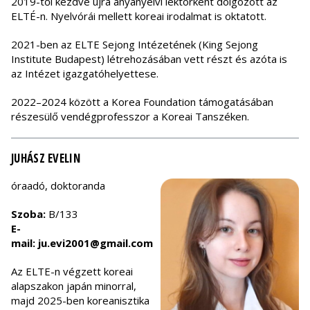
2019-től kezdve újra anyanyelvi lektorként dolgozott az
ELTÉ-n. Nyelvórái mellett koreai irodalmat is oktatott.
2021-ben az ELTE Sejong Intézetének (King Sejong
Institute Budapest) létrehozásában vett részt és azóta is
az Intézet igazgatóhelyettese.
2022–2024 között a Korea Foundation támogatásában
részesülő vendégprofesszor a Koreai Tanszéken.
JUHÁSZ EVELIN
óraadó, doktoranda
Szoba:
B/133
E-
mail: ju.evi2001@gmail.com
Az ELTE-n végzett koreai
alapszakon japán minorral,
majd 2025-ben koreanisztika