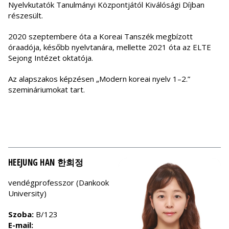
Nyelvkutatók Tanulmányi Központjától Kiválósági Díjban
részesült.
2020 szeptembere óta a Koreai Tanszék megbízott
óraadója, később nyelvtanára, mellette 2021 óta az ELTE
Sejong Intézet oktatója.
Az alapszakos képzésen „Modern koreai nyelv 1–2.”
szemináriumokat tart.
HEEJUNG HAN 한희정
vendégprofesszor (Dankook
University)
Szoba:
B/123
E-mail: