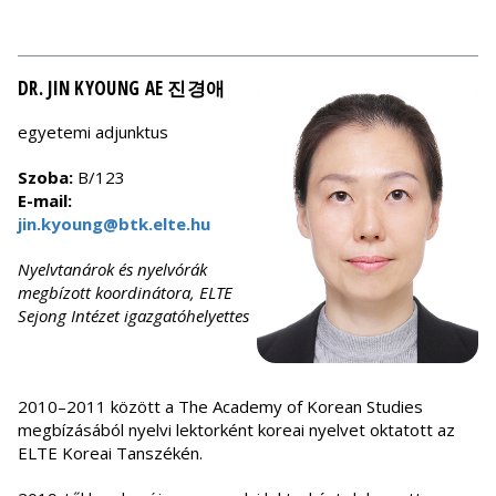
DR. JIN KYOUNG AE 진경애
egyetemi adjunktus
Szoba:
B/123
E-mail:
jin.kyoung@btk.elte.hu
Nyelvtanárok és nyelvórák
megbízott koordinátora, ELTE
Sejong Intézet igazgatóhelyettes
2010–2011 között a The Academy of Korean Studies
megbízásából nyelvi lektorként koreai nyelvet oktatott az
ELTE Koreai Tanszékén.