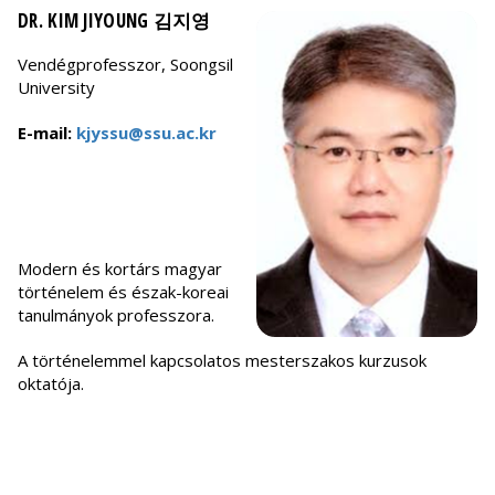
DR. KIM JIYOUNG 김지영
Vendégprofesszor, Soongsil
University
E-mail:
kjyssu@ssu.ac.kr
Modern és kortárs magyar
történelem és észak-koreai
tanulmányok professzora.
A történelemmel kapcsolatos mesterszakos kurzusok
oktatója.