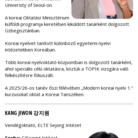
University of Seoul-on.
A koreai Oktatási Minisztérium
külföldi programja keretében kiküldött tanárként dolgozott
Üzbegisztánban.
Koreai nyelvet tanított különböző egyetemi nyelvi
intézetekben Koreában.
Több koreai nyelvoktató központban is dolgozott tanárként,
ahol speciális célú oktatásra, köztük a TOPIK vizsgára való
felkészítésre fókuszált.
A 2025/26-os tanév őszi félévében „Modern koreai nyelv 1.”
kurzusokat oktat a Koreai Tanszéken.
KANG JIWON 강지원
Vendégoktató, ELTE Sejong Intézet
Szoba:
C/Sejong Intézet