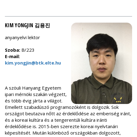
KIM YONGJIN 김용진
anyanyelvi lektor
Szoba:
B/223
E-mail:
kim.yongjin@btk.elte.hu
A szöuli Hanyang Egyetem
ipari mérnöki szakán végzett,
és több évig járta a világot.
Emellett szabadúszó programozóként is dolgozik. Sok
országot beutazva nőtt az érdeklődése az emberiség iránt,
és a koreai kultúra és a tengerentúli kultúra iránti
érdeklődése is. 2015-ben szerezte koreai nyelvtanári
képesítését. Miután különböző országokban dolgozott,