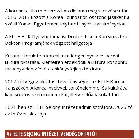
A koreanisztika mesterszakos diploma megszerzése után
2016–2017 között a Korea Foundation ösztöndíjasaként a
szöuli Yonsei Egyetemen folytatott nyelvi tanulmányokat.
A ELTE BTK Nyelvtudományi Doktori Iskola Koreanisztika
Doktori Programjának végzett hallgatója.
Kutatási területe a koreai mint idegen nyelv és koreai
kultúra oktatása. Kiemelten érdeklődik a kultúra-központú
tankönyvelemzés és tankönyvfejlesztés iránt.
2017-től végez oktatási tevékenységet az ELTE Koreai
Tanszékén. A koreai nyelvvel, történelemmel és kultúrával
kapcsolatos szemináriumokat, illetve előadásokat tart.
2021-ben az ELTE Sejong Intézet adminisztrátora, 2025-től
az Intézet oktatója.
AZ ELTE SEJONG INTÉZET VENDÉGOKTATÓI