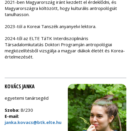
2021-ben Magyarország iránt kezdett el érdeklődni, és
Magyarországra költözött, hogy kulturális antropológiát
tanulhasson.
2023-tól a Koreai Tanszék anyanyelvi lektora.
2024-től az ELTE TáTK Interdiszciplináris
Társadalomkutatás Doktori Programján antropológiai
megközelítésből vizsgálja a magyar diákok életét és Korea-
értelmezését.
KOVÁCS JANKA
egyetemi tanársegéd
Szoba:
B/230
E-mail:
janka.kovacs@btk.elte.hu