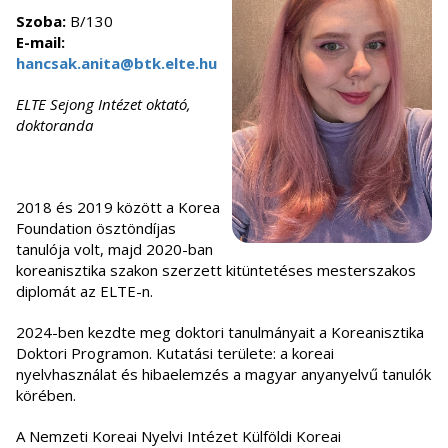
Szoba:
B/130
E-mail:
hancsak.anita@btk.elte.hu
ELTE Sejong Intézet oktató,
doktoranda
2018 és 2019 között a Korea
Foundation ösztöndíjas
tanulója volt, majd 2020-ban
koreanisztika szakon szerzett kitüntetéses mesterszakos
diplomát az ELTE-n.
2024-ben kezdte meg doktori tanulmányait a Koreanisztika
Doktori Programon. Kutatási területe: a koreai
nyelvhasználat és hibaelemzés a magyar anyanyelvű tanulók
körében.
A Nemzeti Koreai Nyelvi Intézet Külföldi Koreai